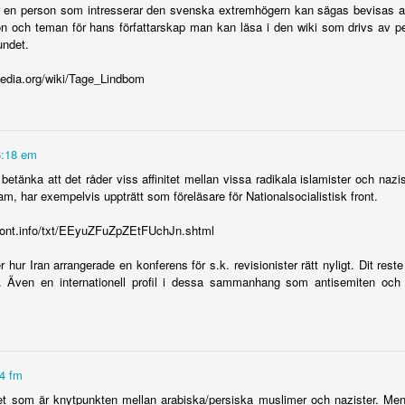
et kravaller i
Mordförsök på
Ingrid och Anna-
Långsiktighe
 en person som intresserar den svenska extremhögern kan sägas bevisas av
ästerås i
aktivister i
Lena har gått ur
viktigt i stödet 
et kravaller i
 och teman för hans författarskap man kan läsa i den wiki som drivs av per
ay 28th
May 27th
May 23rd
May 22nd
helgen?
Svenskarnas
tiden
avhoppade
ästerås i
undet.
parti
nazister
helgen?
pedia.org/wiki/Tage_Lindbom
tig-Sverige
Kävlinge-profil
Ett nytt fattig-
Har grabben i
er luppen
hoppar av SD
Sverige växer
kompisar?
tig-Sverige
6:18 em
ay 11th
Apr 28th
Apr 28th
Mar 26th
fram
er luppen
etänka att det råder viss affinitet mellan vissa radikala islamister och nazi
3
11
am, har exempelvis uppträtt som föreläsare för Nationalsocialistisk front.
front.info/txt/EEyuZFuZpZEtFUchJn.shtml
tavslöjande
Guldgruva för alla
Fascinerande
Vänstern beg
tavslöjanden
ed tveksam
som älskar Judee
porträtt av en
brott men går f
Fascinerande
r hur Iran arrangerade en konferens för s.k. revisionister rätt nyligt. Dit res
d tveksam
an 10th
Dec 31st
Dec 18th
Dec 14th
 har en lång
Sill
pedofil
porträtt av en
n. Även en internationell profil i dessa sammanhang som antisemiten och 
 har en lång
historia
pedofil
historia
igedemokrat
SD större än
Steve Earle
Jag är med 
4 fm
 bojkottar
Vänsterpartiet
kämpar för
panelen för St
Jag är med 
Nov 4th
Nov 4th
Oct 27th
Oct 27th
alloween
dödsdömda i
bloggpriset
panelen för St
et som är knytpunkten mellan arabiska/persiska muslimer och nazister. Men