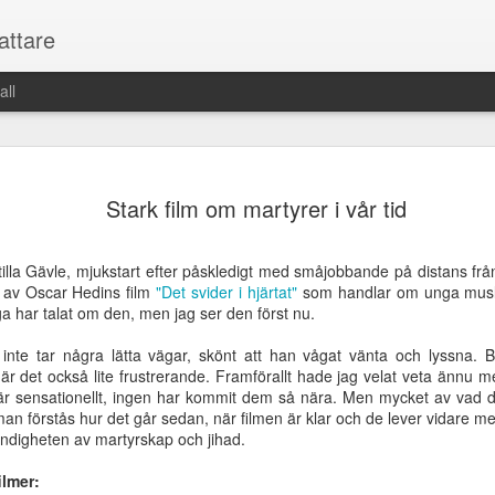
fattare
all
Danielsson,
SD utnyttjar sig
Olof Palme hade
"Jag gillar kvin
Stark film om martyrer i vår tid
ndigt lika
vågmästarroll
mod och visioner
och
SD utnyttjar sig
ar 14th
Mar 7th
Mar 1st
Mar 1st
aktuell
handgemäng
vågmästarroll
tilla Gävle, mjukstart efter påskledigt med småjobbande på distans fr
5
5
5
g av Oscar Hedins film
"Det svider i hjärtat"
som handlar om unga musl
 har talat om den, men jag ser den först nu.
naden löser
SD:are greps för
Skruvad
Serge
inte tar några lätta vägar, skönt att han vågat vänta och lyssna. Be
lan några
fylla, tar time out
dokumentär om
Gainsbourg o
naden löser
Skruvad
t är det också lite frustrerande. Framförallt hade jag velat veta ännu
SD:are greps för
Feb 9th
Feb 7th
Feb 2nd
Feb 1st
problem
antisemitism
kanariefågel
lan några
dokumentär om
 är sensationellt, ingen har kommit dem så nära. Men mycket av vad d
fylla, tar time out
problem
antisemitism
an förstås hur det går sedan, när filmen är klar och de lever vidare med
4
11
14
ändigheten av martyrskap och jihad.
lmer:
amkalas i
Syndikalisterna
Medierna
Musikens ma