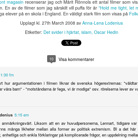
Medierna
ront magasin
recenserar jag och Märit Rönnols ett antal filmer som v
sdagen med
ger sig inte i
fortsätter att tjata
och Zarah
amkalas i
Syndikalisterna
fortsätter att tjata
. En av de filmer som jag särskilt vill puffa för är
"Hold me tight, let 
an 21st
Jan 19th
Jan 17th
Jan 14th
a utom SD
Berns-frågan
om nazismen och
Leander
sdagen med
ger sig inte i
 elever på en skola i England. En väldigt stark film som visas på
om nazismen och
Folk
SD
a utom SD
Berns-frågan
46
SD
20
3
Upplagt kl.
27th March 2008
av
Anna-Lena Lodenius
Etiketter:
Det svider i hjärtat
islam
Oscar Hedin
ater kräver
SD satsar på
SD:are i Malmö
Förbud mot
are tag med
toppen, men vad
utnyttjar polska
heltäckande sl
ater kräver
SD:are i Malmö
Förbud mot
Dec 8th
Dec 7th
Dec 4th
Dec 2nd
romerna
händer i botten?
byggjobbare
en dålig idé
are tag med
utnyttjar polska
heltäckande sl
romerna
byggjobbare
en dålig idé
10
Visa kommentarer
5
2
2
11:30 fm
vrigt får ni
Nej, svartlistad är
Missnöjda män
Knappast troli
t hur argumentationen i filmen liknar de svenska högerextremas: "våldtar
gärna
jag inte
valde SD
att det blir Mar
vrigt får ni
Nej, svartlistad är
Missnöjda män
Knappast troli
dar våra barn" - "motståndarna är fega, vi är modiga" osv. rörelserna lever av v
ov 21st
Nov 21st
Nov 15th
Nov 15th
mmentera
gärna
jag inte
valde SD
att det blir Mar
mmentera
4
4
denius
5:15 em
kar allt mer
Jag skriver om
"Lasermannen" i
Ny laserman 
t anmärkningsvärt. Liksom att en av huvudpersonerna, Lennart, tidigare var
sitiva till
nya lasermannen
Malmö i
Malmö?
kar allt mer
Jag skriver om
"Lasermannen" i
Ny laserman 
finns många likheter mellan alla former av politisk extremism. Bl a det här
ct 22nd
Oct 22nd
Oct 21st
Oct 20th
vandrare
på Newsmill
Nyhetsmorgon
sitiva till
nya lasermannen
Malmö i
Malmö?
r, enhetliga och enkla förklaringar på komplicerade frågor, en uppdelning mell
vandrare
på Newsmill
Nyhetsmorgon