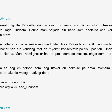
Jag är en
ir sannolikt
Jag är en
Nederländerna
Sverigedemok
6:04 em
fackförfattare -
tödparti till
fackförfattare -
nästa -
erna - så funk
ir sannolikt
men det är
sserat mig lite för detta själv också. En person som är av stort intres
Oct 4th
Oct 3rd
Oct 1st
Sep 28th
geringen
men det är
högerpopulistern
dom
tödparti till
knappast det som
tern Tage Lindbom. Denne man började sin bana som socialist och v
knappast det som
a avancerar
geringen
s arkiv.
gör att jag
gör att jag
överlever
överlever
mellertid att arbetarrörelsen med tiden blev förlorade sin själ i en moder
kantspartiern
S drabbas
Misshandeln av
Utländsk
börjar han sin vandring mot en mycket konservativ politisk postion. Lindb
Misshandeln av
get Norma. Men i hemlighet är han en praktiserande muslim, något som inte bl
valrörelsen
hårdast av SD:s
Federley
draghjälp fö
Federley
ep 17th
Sep 17th
Sep 16th
Sep 10th
alar sig på
framgångar
förmörkar
både ND och 
förmörkar
azistsajt
valrörelsen
valrörelsen
m är idag en person som idag utövar en lockelse på såväl svenska 
et är faktiskt väldigt märkligt detta.
Gammal
Göran Assar
Endast kyrkan
Ruttet i
mer om honom här:
propaganda
Oredsson är död
tog strid mot SD i
jordgubbsland
Endast kyrkan tog
pedia.org/wiki/Tage_Lindbom
Jul 11th
Jul 9th
Jul 8th
Jul 7th
ir som ny
Almedalen
strid mot SD i
Almedalen
6:08 em